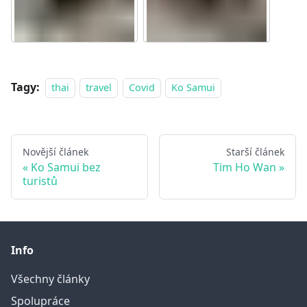
Tagy:
thai
travel
Covid
Ko Samui
Novější článek
Starší článek
Ko Samui bez
Tim Ho Wan
turistů
Info
Všechny články
Spolupráce