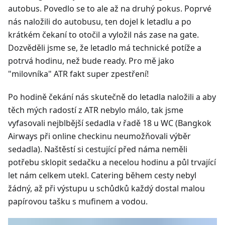
autobus. Povedlo se to ale až na druhý pokus. Poprvé
nás naložili do autobusu, ten dojel k letadlu a po
krátkém čekaní to otočil a vyložil nás zase na gate.
Dozvěděli jsme se, že letadlo má technické potíže a
potrvá hodinu, než bude ready. Pro mě jako
"milovníka" ATR fakt super zpestření!
Po hodině čekání nás skutečně do letadla naložili a aby
těch mých radostí z ATR nebylo málo, tak jsme
vyfasovali nejblbější sedadla v řadě 18 u WC (Bangkok
Airways při online checkinu neumožňovali výběr
sedadla). Naštěstí si cestující před náma neměli
potřebu sklopit sedačku a necelou hodinu a půl trvající
let nám celkem utekl. Catering během cesty nebyl
žádný, až při výstupu u schůdků každý dostal malou
papírovou tašku s mufinem a vodou.