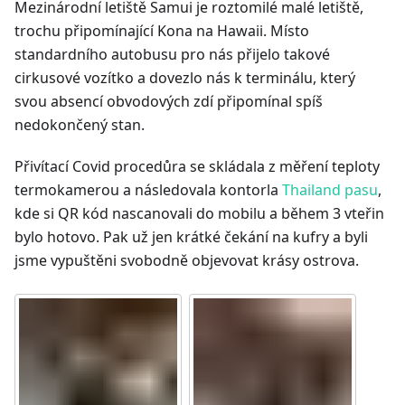
Mezinárodní letiště Samui je roztomilé malé letiště,
trochu připomínající Kona na Hawaii. Místo
standardního autobusu pro nás přijelo takové
cirkusové vozítko a dovezlo nás k terminálu, který
svou absencí obvodových zdí připomínal spíš
nedokončený stan.
Přivítací Covid procedůra se skládala z měření teploty
termokamerou a následovala kontorla
Thailand pasu
,
kde si QR kód nascanovali do mobilu a během 3 vteřin
bylo hotovo. Pak už jen krátké čekání na kufry a byli
jsme vypuštěni svobodně objevovat krásy ostrova.