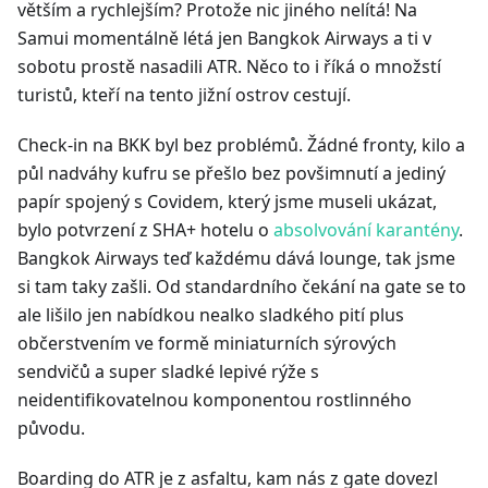
větším a rychlejším? Protože nic jiného nelítá! Na
Samui momentálně létá jen Bangkok Airways a ti v
sobotu prostě nasadili ATR. Něco to i říká o množstí
turistů, kteří na tento jižní ostrov cestují.
Check-in na BKK byl bez problémů. Žádné fronty, kilo a
půl nadváhy kufru se přešlo bez povšimnutí a jediný
papír spojený s Covidem, který jsme museli ukázat,
bylo potvrzení z SHA+ hotelu o
absolvování karantény
.
Bangkok Airways teď každému dává lounge, tak jsme
si tam taky zašli. Od standardního čekání na gate se to
ale lišilo jen nabídkou nealko sladkého pití plus
občerstvením ve formě miniaturních sýrových
sendvičů a super sladké lepivé rýže s
neidentifikovatelnou komponentou rostlinného
původu.
Boarding do ATR je z asfaltu, kam nás z gate dovezl