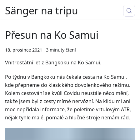
Sänger na tripu
Přesun na Ko Samui
18. prosince 2021
·
3 minuty čtení
Vnitrostátní let z Bangkoku na Ko Samui.
Po týdnu v Bangkoku nás čekala cesta na Ko Samui,
kde přepneme do klasického dovolenkového režimu.
Kolem cestování se kvůli Covidu neustále něco mění,
takže jsem byl z cesty mírně nervózní. Na klidu mi ani
moc nepřidala informace, že poletíme vrtulovým ATR,
nějak tyhle malé, pomalé a hlučné stroje nemám rád.