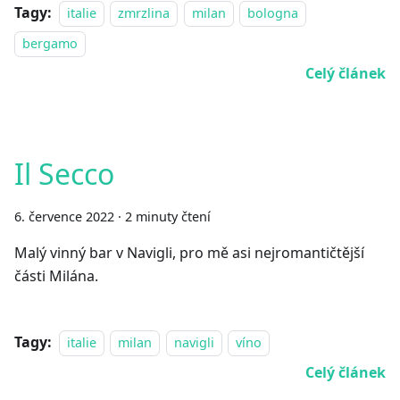
Tagy:
italie
zmrzlina
milan
bologna
bergamo
Celý článek
Il Secco
6. července 2022
·
2 minuty čtení
Malý vinný bar v Navigli, pro mě asi nejromantičtější
části Milána.
Tagy:
italie
milan
navigli
víno
Celý článek